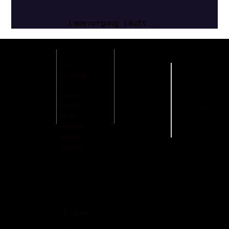
Ladevorgang läuft...
02
ARCHIVAL QUALITY
Pigmen
t
01
03
04
based
NUMBERED & ARCHIVED
FSC WOODEN FRAME
READY TO HANG
print
Each piece is unique and
Handcrafted wooden frame,
Delivered with mounting set
part of the archive.
sustainable and timeless.
for a seamless installation.
with
museum
grade
londev
ity.
01
01
01
01
NUMBERED & ARCHIVED
NUMBERED & ARCHIVED
NUMBERED & ARCHIVED
NUMBERED & ARCHIVED
Each piece is unique and
Each piece is unique and
Each piece is unique and
Each piece is unique and
part of the archive.
part of the archive.
part of the archive.
part of the archive.
Pigmen
t