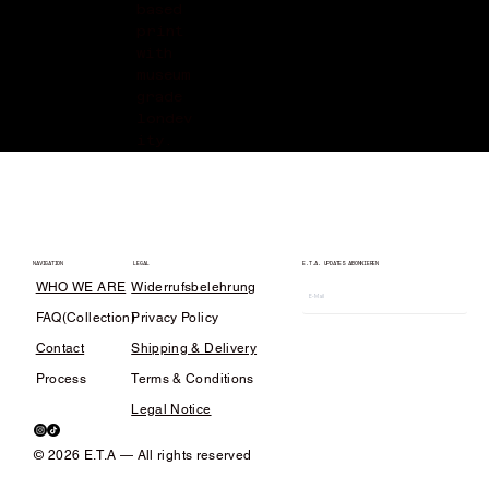
based
print
with
museum
grade
londev
ity.
LEGAL
E.T.A. UPDATES ABONNIEREN
NAVIGATION
WHO WE ARE
Widerrufsbelehrung
FAQ(Collection)
Privacy Policy
Contact
Shipping & Delivery
Process
Terms & Conditions
Legal Notice
© 2026 E.T.A — All rights reserved