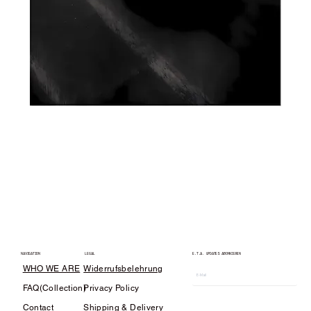
OUTRUN
Sale-Preis
ab
44,99 €
LEGAL
E.T.A. UPDATES ABONNIEREN
NAVIGATION
WHO WE ARE
Widerrufsbelehrung
FAQ(Collection)
Privacy Policy
Contact
Shipping & Delivery