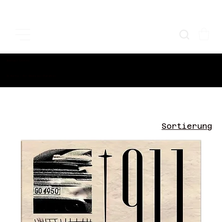
Abstract Series
15 Werke — Für Räume mit Charakter
Start
FAST
Sortierung