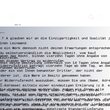
Widerruf
cktritt
.T.A glauben wir an die Einzigartigkeit und Qualität 
lnen Leinwand.
e ein Werk dennoch nicht deinen Erwartungen entspreche
du selbstverständlich die Möglichkeit, vom Kauf
aben das Recht, binnen vierzehn Tagen ohne Angabe von
kzutreten.
den diesen Vertrag zu widerrufen.
nnst deine Bestellung innerhalb von 14 Tagen ohne Anga
Widerrufsfrist beträgt vierzehn Tage ab dem Tag, an de
ründen widerrufen.
oder ein von Ihnen benannter Dritter, der nicht der
rderer ist, die Ware in Besitz genommen haben.
hr Widerrufsrecht auszuüben, müssen Sie uns (Name, Adr
ufs
l-Adresse) mittels einer eindeutigen Erklärung (z.B. e
Sie diesen Vertrag widerrufen, haben wir Ihnen alle
der Post versandter Brief oder E-Mail) über Ihren
ungen, die wir von Ihnen erhalten haben, einschließlic
chluss, diesen Vertrag zu widerrufen, informieren.
Lieferkosten (mit Ausnahme der zusätzlichen Kosten, di
Wahrung der Widerrufsfrist reicht es aus, dass Sie die
 daraus ergeben, dass Sie eine andere Art der Lieferun
eilung über die Ausübung des Widerrufsrechts vor Ablau
ie von uns angebotene, günstigste Standardlieferung
Widerrufsfrist absenden.